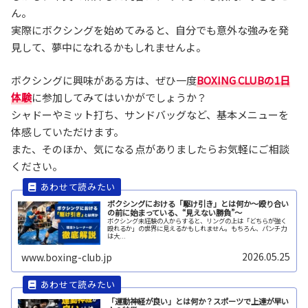
ん。
実際にボクシングを始めてみると、自分でも意外な強みを発
見して、夢中になれるかもしれませんよ。
ボクシングに興味がある方は、ぜひ一度
BOXING CLUBの1日
体験
に参加してみてはいかがでしょうか？
シャドーやミット打ち、サンドバッグなど、基本メニューを
体感していただけます。
また、そのほか、気になる点がありましたらお気軽にご相談
ください。
ボクシングにおける「駆け引き」とは何か～殴り合い
の前に始まっている、“見えない勝負”～
ボクシング未経験の人からすると、リングの上は「どちらが強く
殴れるか」の世界に見えるかもしれません。もちろん、パンチ力
は大...
2026.05.25
www.boxing-club.jp
「運動神経が良い」とは何か？スポーツで上達が早い