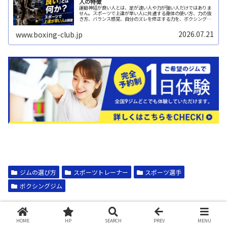
人の特徴
運動神経が良い人とは、足が速い人や力が強い人だけではありま
せん。スポーツで上達が早い人に共通する身体の使い方、力の抜
き方、バランス感覚、自分のズレを修正する力を、ボクシングト
レーナーが実例を交えて解説します。大人になってから伸ばす方
法も紹介します。
2026.07.21
www.boxing-club.jp
ジムの選び方
スポーツトレーナー
スポーツ選手
ボクシングジム
シェアする
HOME
HP
SEARCH
PREV
MENU