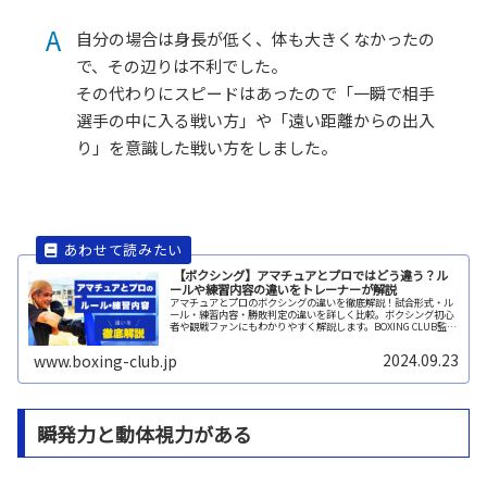
A
自分の場合は身長が低く、体も大きくなかったの
で、その辺りは不利でした。
その代わりにスピードはあったので「一瞬で相手
選手の中に入る戦い方」や「遠い距離からの出入
り」を意識した戦い方をしました。
【ボクシング】アマチュアとプロではどう違う？ル
ールや練習内容の違いをトレーナーが解説
アマチュアとプロのボクシングの違いを徹底解説！試合形式・ル
ール・練習内容・勝敗判定の違いを詳しく比較。ボクシング初心
者や観戦ファンにもわかりやすく解説します。BOXING CLUB監
修。
2024.09.23
www.boxing-club.jp
瞬発力と動体視力がある