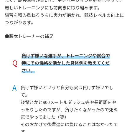
また、成長意欲が高いと、モチベーションを維持しやすく、
厳しいトレーニングにも前向きに取り組めます。
練習を積み重ねるうちに実力が磨かれ、競技レベルの向上に
つながります。
●藤本トレーナーの補足
負けず嫌いな選手が、トレーニングや試合で
Q
特にその性格を活かした具体例を教えてくだ
さい。
A
負けず嫌いというと自分も実は負けず嫌いでし
て。
後輩とかと900メートルダッシュ等や長距離をや
ったりしたのですが、負けたくなかったので死ぬ
気でやってました（笑）
そのおかげで後輩達には負けることはなかったで
す。