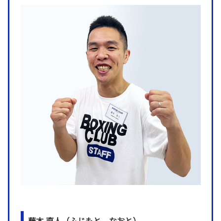
藤本 直人（ふじもと なおと）