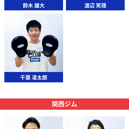
鈴木 雄大
渡辺 笑理
千葉 凜太朗
関西ジム