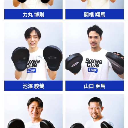
力丸 博則
関根 翔馬
池澤 駿哉
山口 臣馬