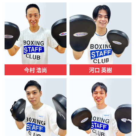
今村 浩尚
河口 英樹