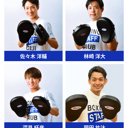
佐々木 洋輔
林崎 洋大
深見 旺彦
岡田 祐汰