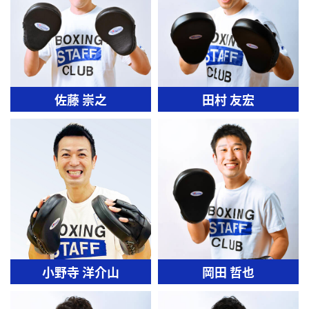
佐藤 崇之
田村 友宏
小野寺 洋介山
岡田 哲也