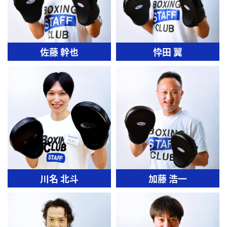
佐藤 幹也
忰田 翼
川名 北斗
加藤 浩一