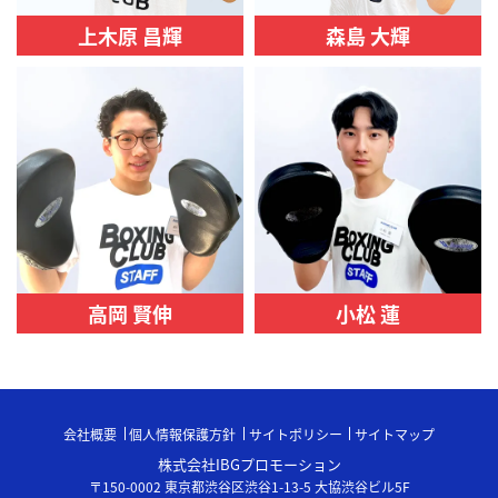
上木原 昌輝
森島 大輝
高岡 賢伸
小松 蓮
会社概要
個人情報保護方針
サイトポリシー
サイトマップ
株式会社IBGプロモーション
〒150-0002 東京都渋谷区渋谷1-13-5 大協渋谷ビル5F