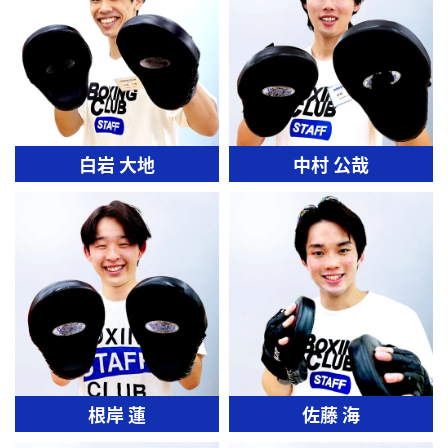
白岩 大地
中村 公哉
根岸 蓮
佐藤 海