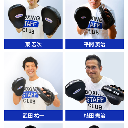
東 宏次
平間 英治
武田 祐一
植田 憲治