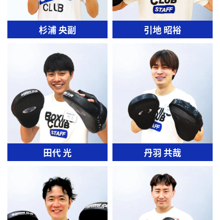
杉浦 央副
引地 昭裕
田代 光
丹羽 共哉