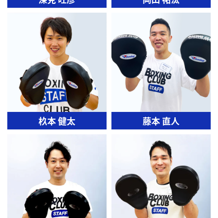
杦本 健太
藤本 直人