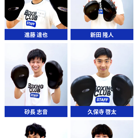
進藤 達也
新田 隆人
砂長 志音
久保寺 啓太