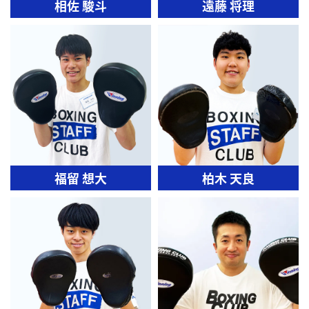
相佐 駿斗
遠藤 将理
福留 想大
柏木 天良